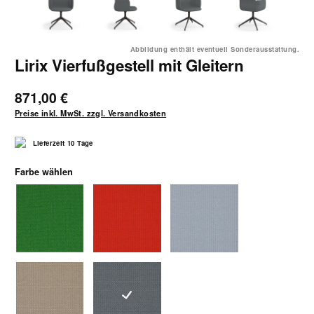
Abbildung enthält eventuell Sonderausstattung.
Lirix Vierfußgestell mit Gleitern
871,00 €
Preise inkl. MwSt. zzgl. Versandkosten
Lieferzeit 10 Tage
auswählen
Farbe wählen
5304 grün
5361 rotorange
5364 graublau
5366 hellbraun
5367 blaugrau