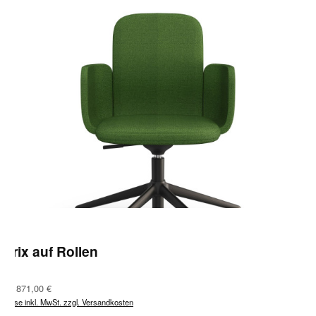
Lirix auf Rollen
Regulärer Preis:
Ab
871,00 €
Preise inkl. MwSt. zzgl. Versandkosten