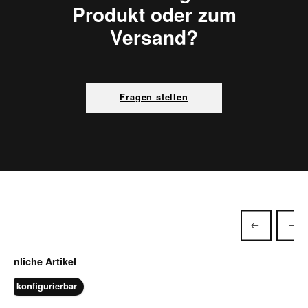
Produkt oder zum
Versand?
Fragen stellen
Produktgalerie überspringen
Ähnliche Artikel
konfigurierbar