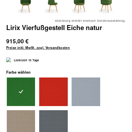
Abbildung enthält eventuell Sonderausstattung.
Lirix Vierfußgestell Eiche natur
915,00 €
Preise inkl. MwSt. zzgl. Versandkosten
Lieferzeit 10 Tage
auswählen
Farbe wählen
5304 grün
5361 rotorange
5364 graublau
5366 hellbraun
5367 blaugrau