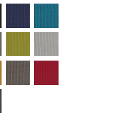
chwarz
1311dunkelblau
1312hellblau
unkelgrau
1314grün
1315hellgrau
cker
1317mittelgrau
1318rot
rau