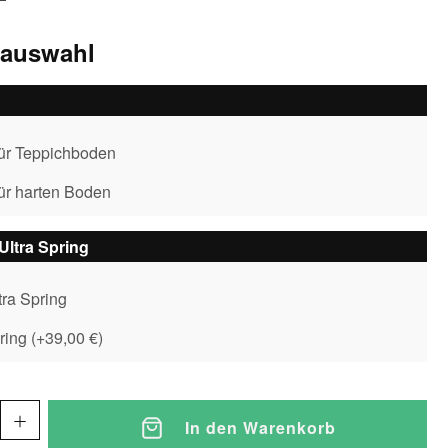
sauswahl
für Teppichboden
für harten Boden
 Ultra Spring
tra Spring
pring
(
+39,00 €
)
In den Warenkorb