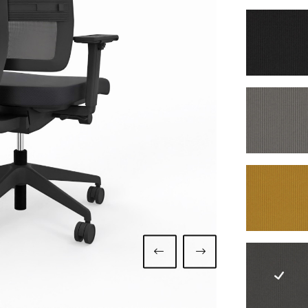
1310s
1313d
1316o
1319g