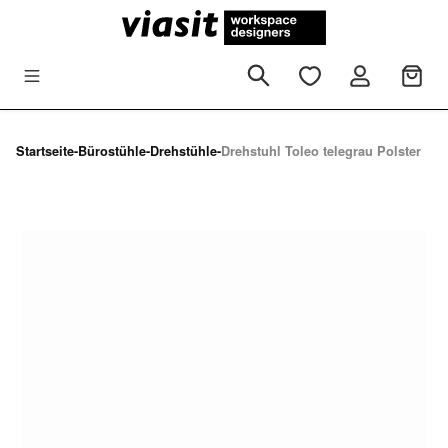
Zum Hauptinhalt springen
Startseite
-
Bürostühle
-
Drehstühle
-
Drehstuhl Toleo telegrau Polster
Bildergalerie überspringen