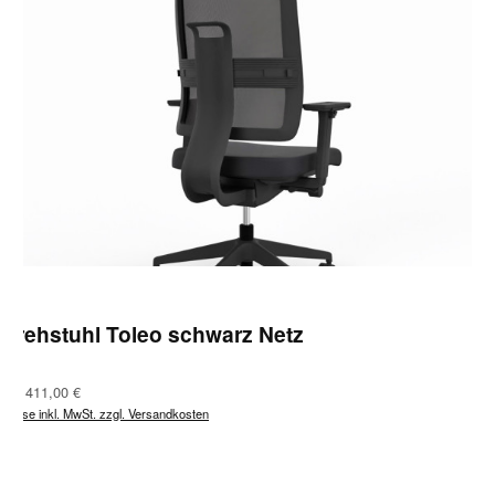
Drehstuhl Toleo schwarz Netz
Regulärer Preis:
Ab
411,00 €
Preise inkl. MwSt. zzgl. Versandkosten