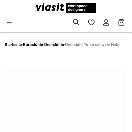
Zum Hauptinhalt springen
Startseite
-
Bürostühle
-
Drehstühle
-
Drehstuhl Toleo schwarz Netz
Bildergalerie überspringen