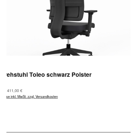
Drehstuhl Toleo schwarz Polster
Regulärer Preis:
Ab
411,00 €
Preise inkl. MwSt. zzgl. Versandkosten