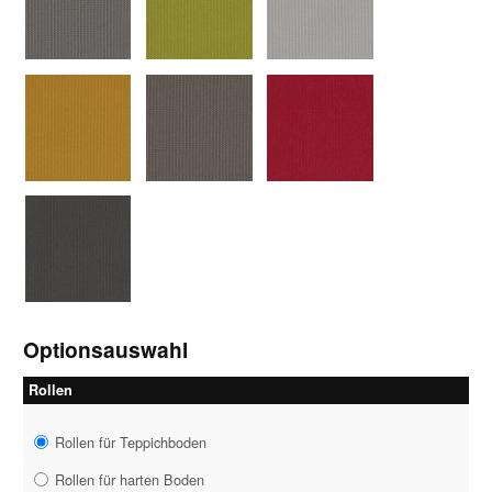
1313dunkelgrau
1314grün
1315hellgrau
1316ocker
1317mittelgrau
1318rot
1319grau
Optionsauswahl
Rollen
Rollen für Teppichboden
Rollen für harten Boden