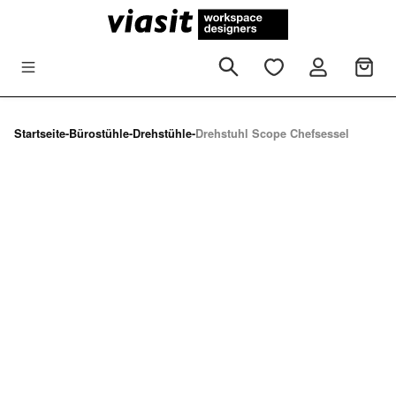
Zum Hauptinhalt springen
Startseite
-
Bürostühle
-
Drehstühle
-
Drehstuhl Scope Chefsessel
Bildergalerie überspringen