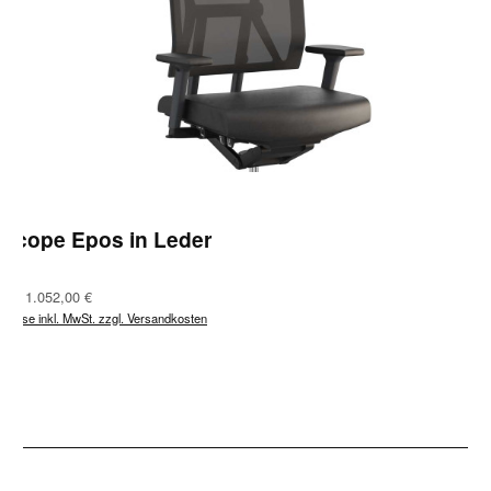
Scope Epos in Leder
Regulärer Preis:
Ab
1.052,00 €
Preise inkl. MwSt. zzgl. Versandkosten