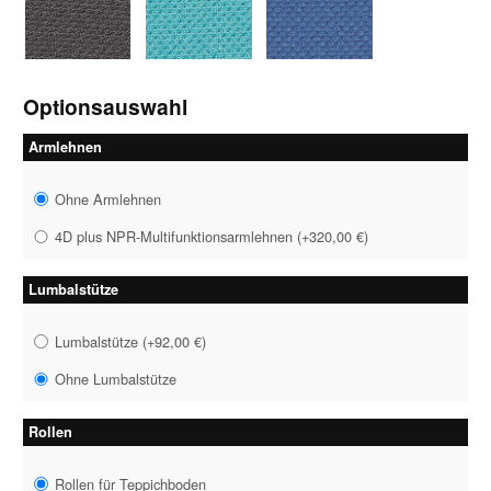
1046 grau-schwarz
1058 petrol
1059 royalblau
Optionsauswahl
Armlehnen
Ohne Armlehnen
4D plus NPR-Multifunktionsarmlehnen
(
+320,00 €
)
Lumbalstütze
Lumbalstütze
(
+92,00 €
)
Ohne Lumbalstütze
Rollen
Rollen für Teppichboden