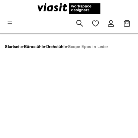
Zum Hauptinhalt springen
Startseite
-
Bürostühle
-
Drehstühle
-
Scope Epos in Leder
Bildergalerie überspringen