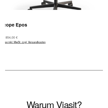
Scope Epos
Regulärer Preis:
Ab
854,00 €
Preise inkl. MwSt. zzgl. Versandkosten
Warum Viasit?