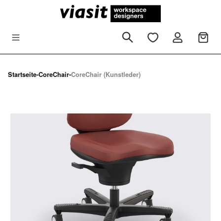
Zum Hauptinhalt springen
Startseite
-
CoreChair
-
CoreChair (Kunstleder)
Bildergalerie überspringen