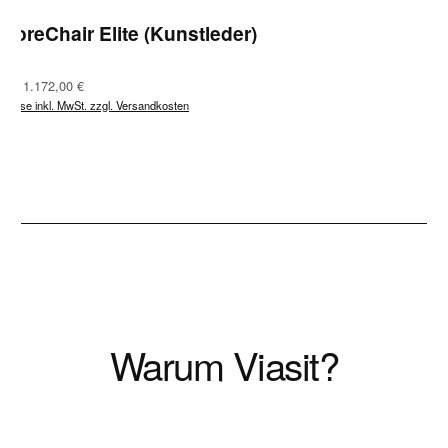
CoreChair Elite (Kunstleder)
Regulärer Preis:
Ab
1.172,00 €
Preise inkl. MwSt. zzgl. Versandkosten
Warum Viasit?