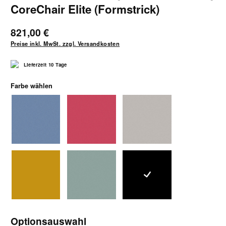
CoreChair Elite (Formstrick)
821,00 €
Preise inkl. MwSt. zzgl. Versandkosten
Lieferzeit 10 Tage
auswählen
Farbe wählen
blaugrau
korallenrot
lehmgrau
ockergelb
schilfgruen
schwarz
Optionsauswahl