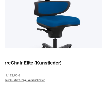
CoreChair Elite (Kunstleder)
Regulärer Preis:
Ab
1.172,00 €
Preise inkl. MwSt. zzgl. Versandkosten