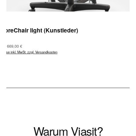
CoreChair light (Kunstleder)
Regulärer Preis:
Ab
669,00 €
Preise inkl. MwSt. zzgl. Versandkosten
Warum Viasit?