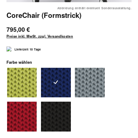
Abbildung enthält eventuell Sonderausstattung.
CoreChair (Formstrick)
795,00 €
Preise inkl. MwSt. zzgl. Versandkosten
Lieferzeit 10 Tage
auswählen
Farbe wählen
Formstrick apfelgrün
Formstrick blau
Formstrick grau
Formstrick rot
Formstrick schwarz