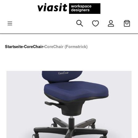
Zum Hauptinhalt springen
Startseite
-
CoreChair
-
CoreChair (Formstrick)
Bildergalerie überspringen