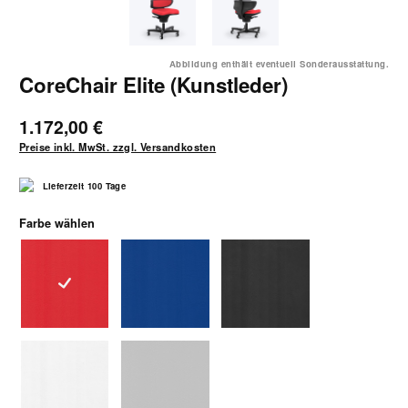
Abbildung enthält eventuell Sonderausstattung.
CoreChair Elite (Kunstleder)
1.172,00 €
Preise inkl. MwSt. zzgl. Versandkosten
Lieferzeit 100 Tage
auswählen
Farbe wählen
3243rot
3245blaugrau
3240schwarz
3244weiß
3242hellgrau
(Diese Option ist zurzeit nicht verfügbar.)