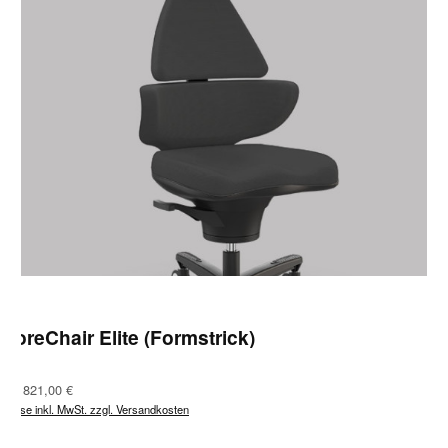
CoreChair Elite (Formstrick)
Regulärer Preis:
Ab
821,00 €
Preise inkl. MwSt. zzgl. Versandkosten