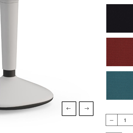
1370s
1373w
1376p