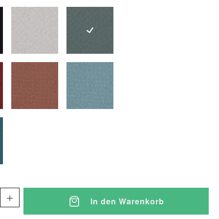
chwarz
1371hellgrau
1372mittelgrau
einrot
1374rosé
1375blaugrau
etrol
In den Warenkorb