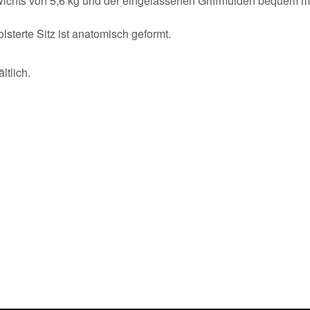
ewichts von 5,6 kg und der eingelassenen Griffmulden bequem m
terte Sitz ist anatomisch geformt.
ltlich.