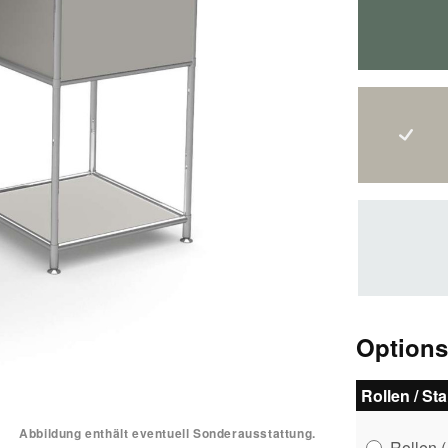
lorbee
seide
weiß
Option
Rollen / St
Abbildung enthält eventuell Sonderausstattung.
Rollen
(