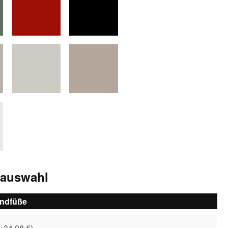
r
rubinrot
schwarz
ngrau
silber
taupe
sauswahl
andfüße
+34,08 €
)