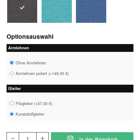
1046 grau-schwarz
1058 petrol
1059 royalblau
Optionsauswahl
Armlehnen
Ohne Armlehnen
Armlehnen poliert
(
+149,00 €
)
Gleiter
Filzgleiter
(
+37,00 €
)
Kunststoffgleiter
In den Warenkorb