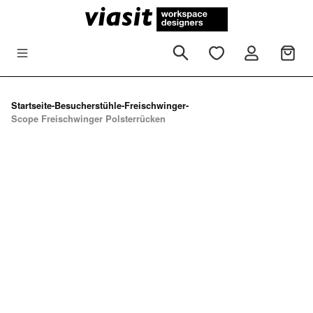
Zum Hauptinhalt springen
Startseite
-
Besucherstühle
-
Freischwinger
-
Scope Freischwinger Polsterrücken
Bildergalerie überspringen