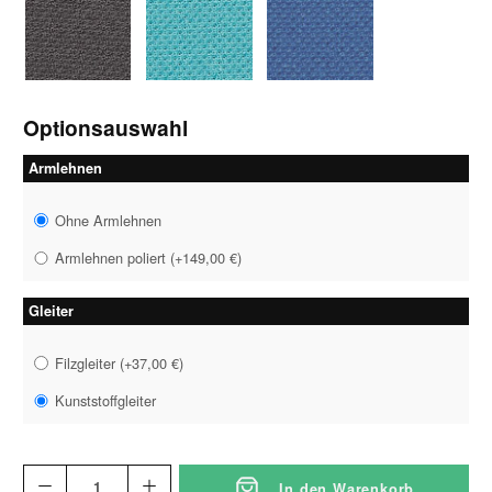
1046 grau-schwarz
1058 petrol
1059 royalblau
Optionsauswahl
Armlehnen
Ohne Armlehnen
Armlehnen poliert
(
+149,00 €
)
Gleiter
Filzgleiter
(
+37,00 €
)
Kunststoffgleiter
In den Warenkorb