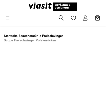
Zum Hauptinhalt springen
Startseite
-
Besucherstühle
-
Freischwinger
-
Scope Freischwinger Polsterrücken
Bildergalerie überspringen