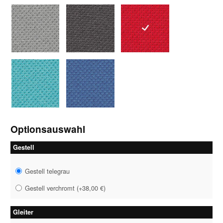
1043 grau
1046 grau-schwarz
1047 rot
1058 petrol
1059 royalblau
Optionsauswahl
Gestell
Gestell telegrau
Gestell verchromt
(
+38,00 €
)
Gleiter