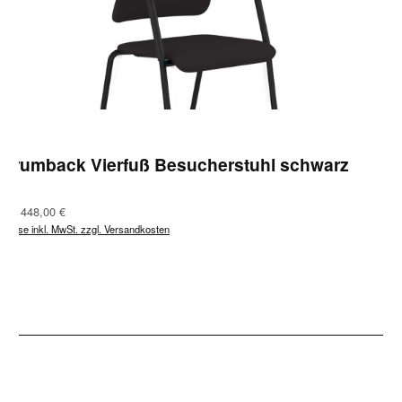
Drumback Vierfuß Besucherstuhl schwarz
Regulärer Preis:
Ab
448,00 €
Preise inkl. MwSt. zzgl. Versandkosten