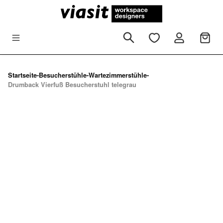
Zum Hauptinhalt springen
Startseite
-
Besucherstühle
-
Wartezimmerstühle
-
Drumback Vierfuß Besucherstuhl telegrau
Bildergalerie überspringen