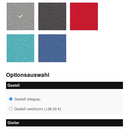
1043 grau
1046 grau-schwarz
1047 rot
1058 petrol
1059 royalblau
Optionsauswahl
Gestell
Gestell telegrau
Gestell verchromt
(
+38,00 €
)
Gleiter