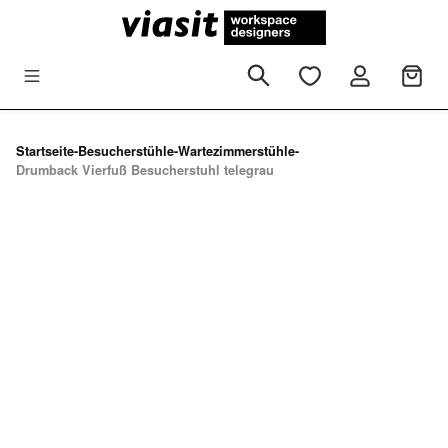
Zum Hauptinhalt springen
Startseite
-
Besucherstühle
-
Wartezimmerstühle
-
Drumback Vierfuß Besucherstuhl telegrau
Bildergalerie überspringen