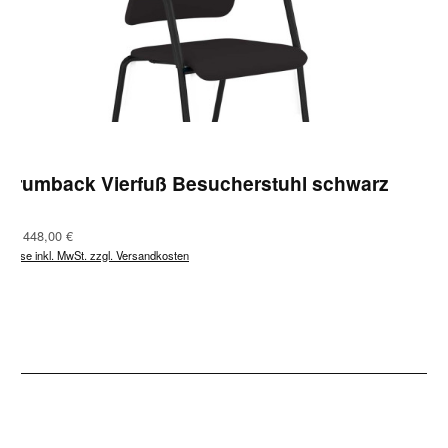
Drumback Vierfuß Besucherstuhl schwarz
Regulärer Preis:
Ab
448,00 €
Preise inkl. MwSt. zzgl. Versandkosten