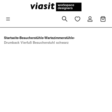
Zum Hauptinhalt springen
Startseite
-
Besucherstühle
-
Wartezimmerstühle
-
Drumback Vierfuß Besucherstuhl schwarz
Bildergalerie überspringen