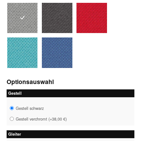
1043 grau
1046 grau-schwarz
1047 rot
1058 petrol
1059 royalblau
Optionsauswahl
Gestell
Gestell schwarz
Gestell verchromt
(
+38,00 €
)
Gleiter