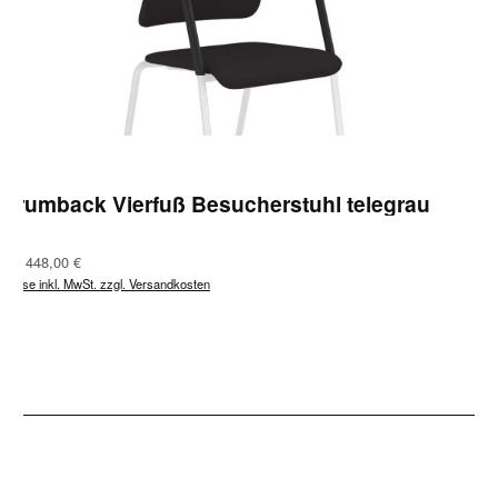
Drumback Vierfuß Besucherstuhl telegrau
Regulärer Preis:
Ab
448,00 €
Preise inkl. MwSt. zzgl. Versandkosten