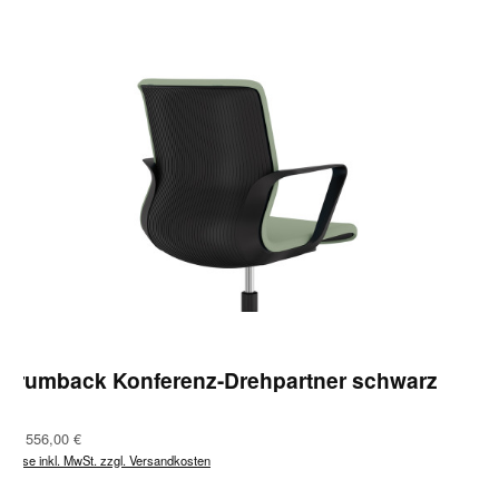
Drumback Konferenz-Drehpartner schwarz
Regulärer Preis:
Ab
556,00 €
Preise inkl. MwSt. zzgl. Versandkosten