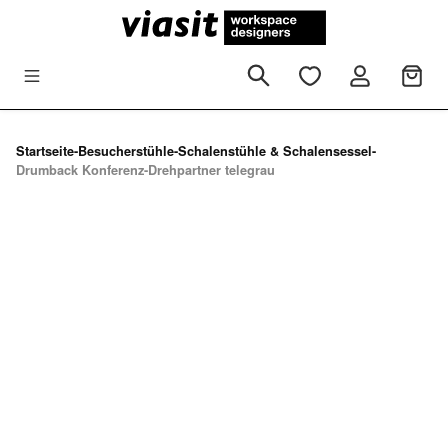
Zum Hauptinhalt springen
Startseite
-
Besucherstühle
-
Schalenstühle & Schalensessel
-
Drumback Konferenz-Drehpartner telegrau
Bildergalerie überspringen