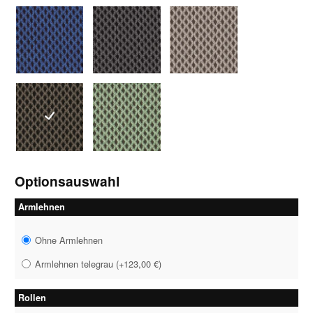
7265 blau
7266 anthrazit
7270 grau
7271 braun-grau
7272 grau-grün
Optionsauswahl
Armlehnen
Ohne Armlehnen
Armlehnen telegrau
(
+123,00 €
)
Rollen