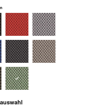
auswählen
en
schwarz
7261 rot
7263 silbergrau
blau
7266 anthrazit
7270 grau
braun-grau
7272 grau-grün
sauswahl