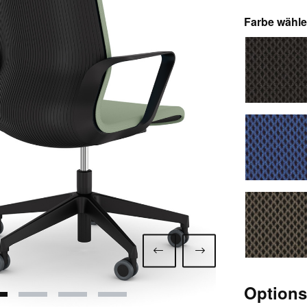
Farbe wähl
7260 
7265 
7271 
Option