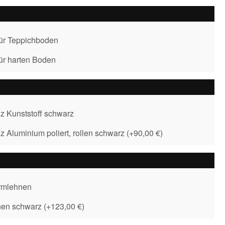
für Teppichboden
für harten Boden
z Kunststoff schwarz
z Aluminium poliert, rollen schwarz
(
+90,00 €
)
rmlehnen
nen schwarz
(
+123,00 €
)