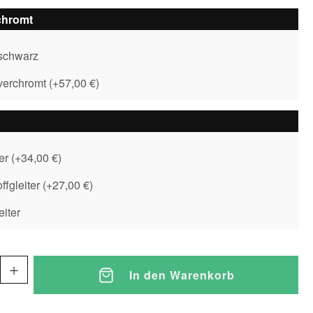
chromt
 schwarz
 verchromt
(
+57,00 €
)
ter
(
+34,00 €
)
ffgleiter
(
+27,00 €
)
iter
In den Warenkorb