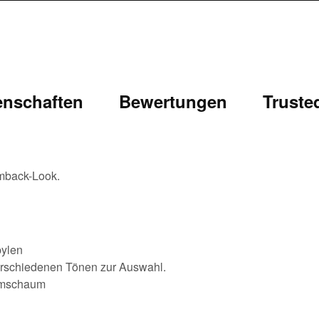
enschaften
Bewertungen
Truste
umback-Look.
pylen
erschiedenen Tönen zur Auswahl.
ormschaum