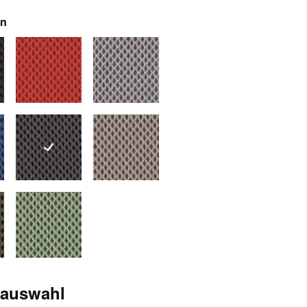
auswählen
en
schwarz
7261 rot
7263 silbergrau
blau
7266 anthrazit
7270 grau
braun-grau
7272 grau-grün
sauswahl