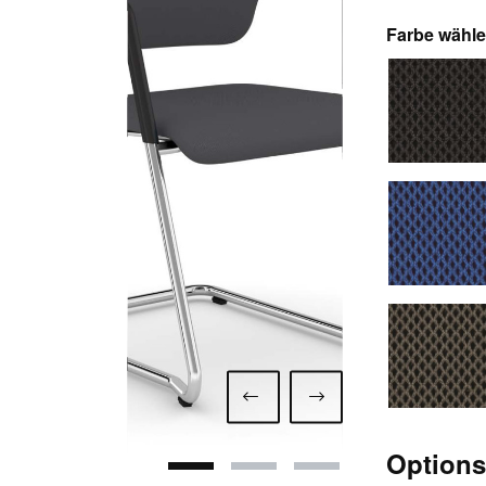
Farbe wähl
7260 
7265 
7271 
Option