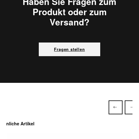
Haben Sie Fragen zum
Produkt oder zum
Versand?
Fragen stellen
Produktgalerie überspringen
Ähnliche Artikel