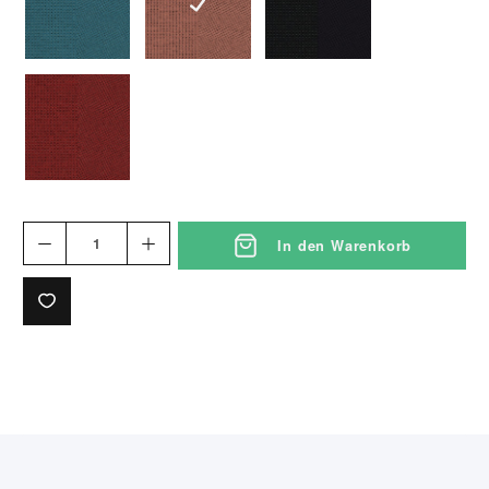
petrol(Netz1386Sitz1376)
rosé(Netz1384Sitz1374)
schwarz(Netz1380Sitz1370)
weinrot(Netz1383Sitz1373)
In den Warenkorb