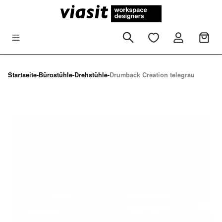
Zum Hauptinhalt springen
Startseite
-
Bürostühle
-
Drehstühle
-
Drumback Creation telegrau
Bildergalerie überspringen