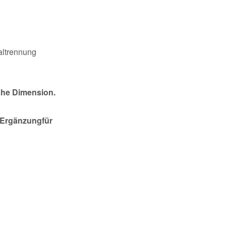
ialtrennung
iche Dimension.
e Ergänzungfür