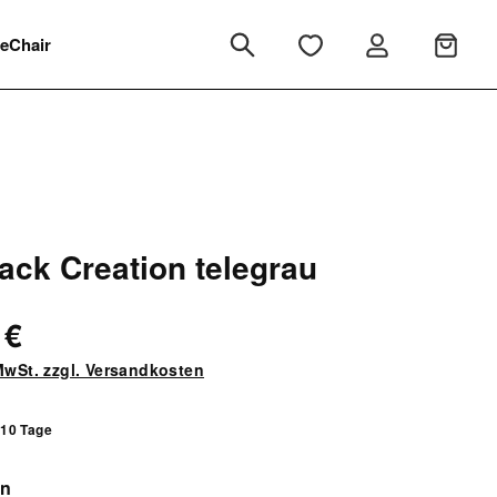
eChair
ck Creation telegrau
 €
 MwSt. zzgl. Versandkosten
 10 Tage
auswählen
en