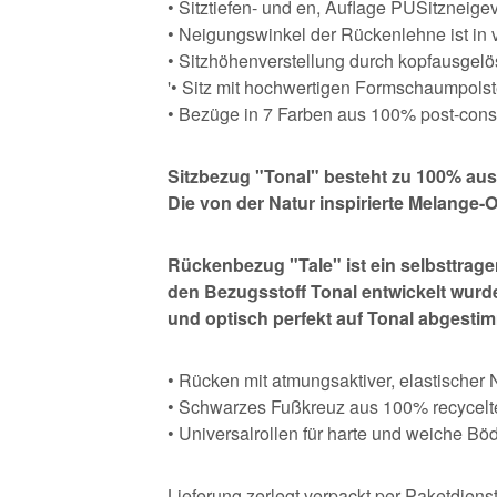
• Sitztiefen- und en, Auflage PUSitzneige
• Neigungswinkel der Rückenlehne ist in v
• Sitzhöhenverstellung durch kopfausgelös
'• Sitz mit hochwertigen Formschaumpols
• Bezüge in 7 Farben aus 100% post-consum
Sitzbezug "Tonal" besteht zu 100% aus 
Die von der Natur inspirierte Melange-
Rückenbezug "Tale" ist ein selbsttrag
den Bezugsstoff Tonal entwickelt wurd
und optisch perfekt auf Tonal abgesti
• Rücken mit atmungsaktiver, elastische
• Schwarzes Fußkreuz aus 100% recycel
• Universalrollen für harte und weiche Bö
Lieferung zerlegt verpackt per Paketdienst