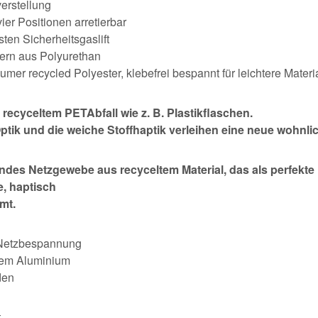
verstellung
ier Positionen arretierbar
ten Sicherheitsgaslift
tern aus Polyurethan
er recycled Polyester, klebefrei bespannt für leichtere Mater
recyceltem PETAbfall wie z. B. Plastikflaschen.
Optik und die weiche Stoffhaptik verleihen eine neue wohnl
endes Netzgewebe aus recyceltem Material, das als perfekt
e, haptisch
mmt.
r Netzbespannung
tem Aluminium
den
.