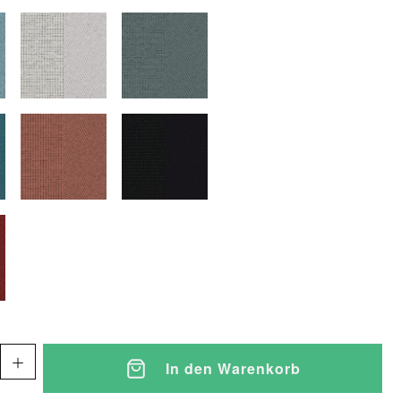
rau(Netz1385Sitz1375)
hellgrau(Netz1381Sitz1371)
mittelgrau(Netz1382Sitz1372)
l(Netz1386Sitz1376)
rosé(Netz1384Sitz1374)
schwarz(Netz1380Sitz1370)
ot(Netz1383Sitz1373)
In den Warenkorb