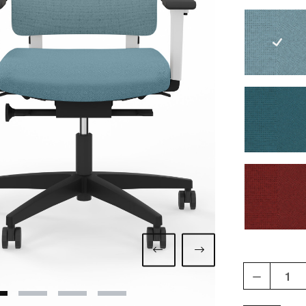
blaug
petro
weinr