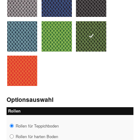
7263 silbergrau
7265 blau
7266 anthrazit
7267 hellblau
7268 hellgrün
7273 grün
7275 orange
Optionsauswahl
Rollen
Rollen für Teppichboden
Rollen für harten Boden