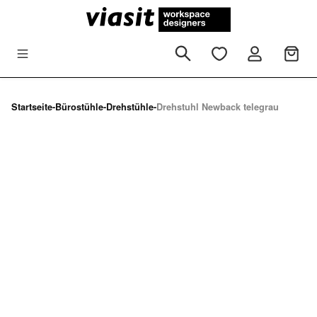
Zum Hauptinhalt springen
Startseite
-
Bürostühle
-
Drehstühle
-
Drehstuhl Newback telegrau
Bildergalerie überspringen