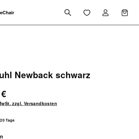
eChair
uhl Newback schwarz
 €
 MwSt. zzgl. Versandkosten
 20 Tage
auswählen
en