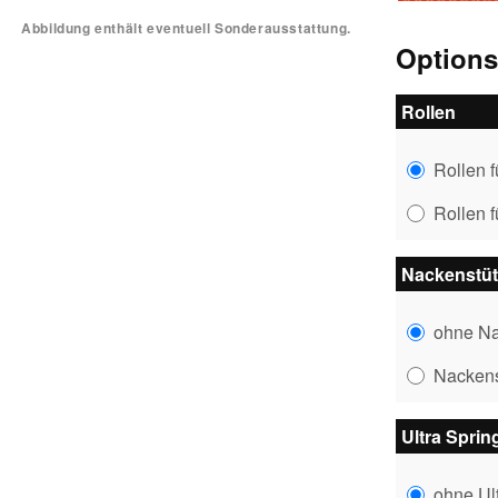
Abbildung enthält eventuell Sonderausstattung.
Option
Rollen
Rollen 
Rollen 
Nackenstüt
ohne Na
Nackens
Ultra Sprin
ohne Ul