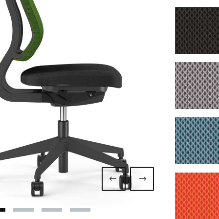
7260 
7263 
7267 
7275 