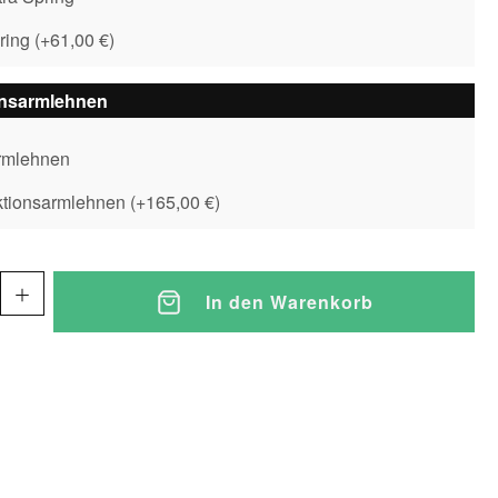
pring
(
+61,00 €
)
onsarmlehnen
rmlehnen
ktionsarmlehnen
(
+165,00 €
)
In den Warenkorb