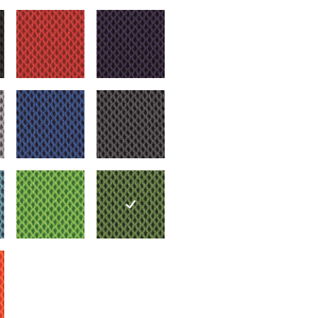
schwarz
7261 rot
7262 violett
silbergrau
7265 blau
7266 anthrazit
hellblau
7268 hellgrün
7273 grün
orange