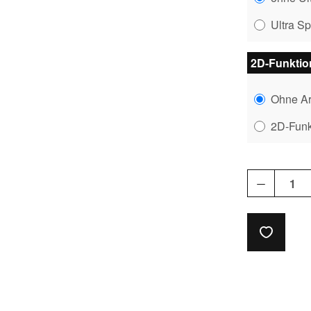
Ultra S
2D-Funkti
Ohne A
2D-Fun