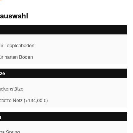
sauswahl
für Teppichboden
für harten Boden
ze
ckenstütze
tütze Netz
(
+134,00 €
)
g
tra Spring