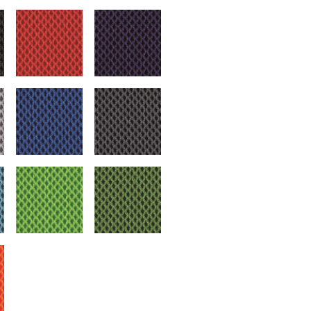
schwarz
7261 rot
7262 violett
silbergrau
7265 blau
7266 anthrazit
hellblau
7268 hellgrün
7273 grün
orange