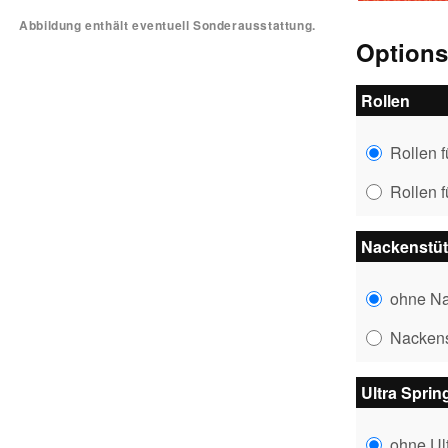
Abbildung enthält eventuell Sonderausstattung.
Option
Rollen
Rollen 
Rollen 
Nackenstüt
ohne Na
Nackens
Ultra Sprin
ohne Ul