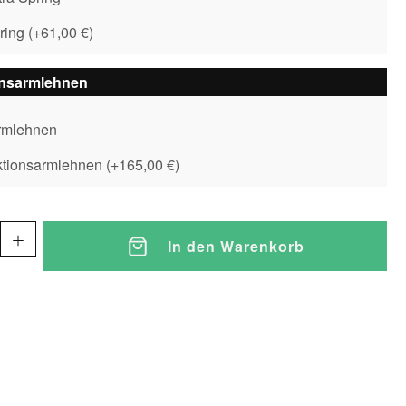
pring
(
+61,00 €
)
onsarmlehnen
rmlehnen
ktionsarmlehnen
(
+165,00 €
)
In den Warenkorb