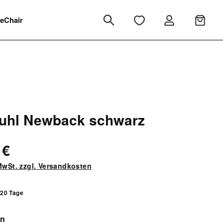
eChair
uhl Newback schwarz
 €
 MwSt. zzgl. Versandkosten
 20 Tage
auswählen
en