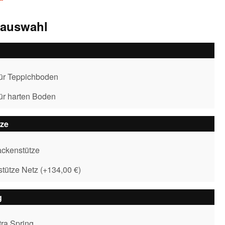
sauswahl
für Teppichboden
für harten Boden
ze
ckenstütze
tütze Netz
(
+134,00 €
)
g
tra Spring