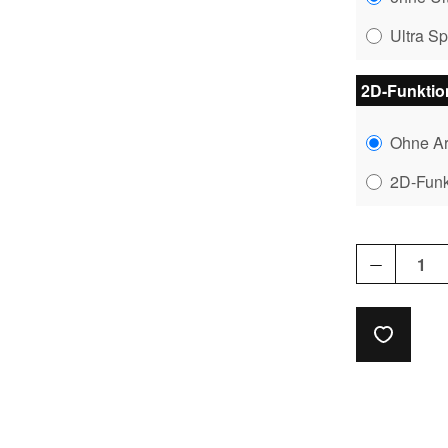
Ultra S
2D-Funkti
Ohne A
2D-Fun