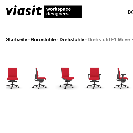
m Hauptinhalt springen
Zur Suche springen
Zur Hauptnavigation springen
Bü
Startseite
-
Bürostühle
-
Drehstühle
-
Drehstuhl F1 Move P
Bildergalerie überspringen