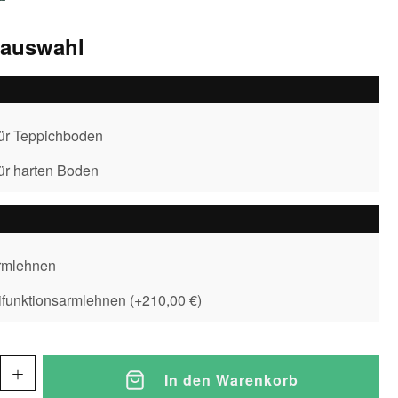
sauswahl
für Teppichboden
für harten Boden
rmlehnen
ifunktionsarmlehnen
(
+210,00 €
)
In den Warenkorb