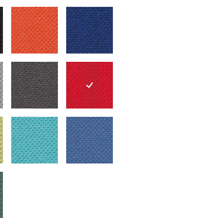
schwarz
1041 orange
1042 blau-schwarz
grau
1046 grau-schwarz
1047 rot
hellgrün
1058 petrol
1059 royalblau
blaugrün