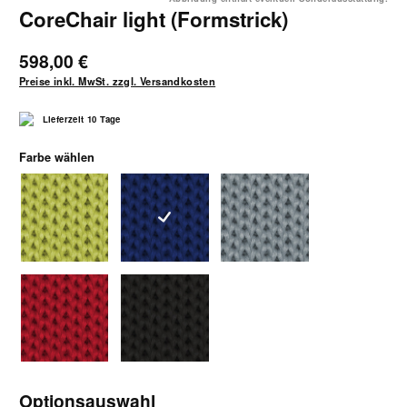
CoreChair light (Formstrick)
598,00 €
Preise inkl. MwSt. zzgl. Versandkosten
Lieferzeit 10 Tage
auswählen
Farbe wählen
Formstrick apfelgrün
Formstrick blau
Formstrick grau
Formstrick rot
Formstrick schwarz
Optionsauswahl