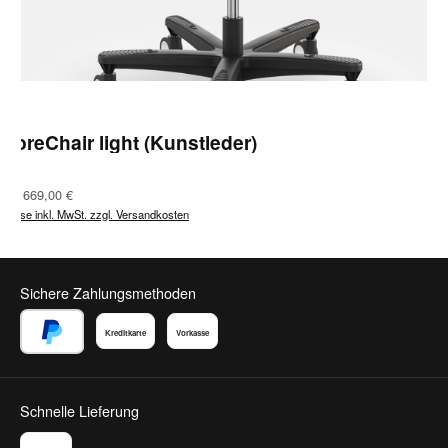
CoreChair light (Kunstleder)
Regulärer Preis:
Ab
669,00 €
Preise inkl. MwSt. zzgl. Versandkosten
Sichere Zahlungsmethoden
Kreditkarte
Vorkasse
PayPal
Schnelle Lieferung