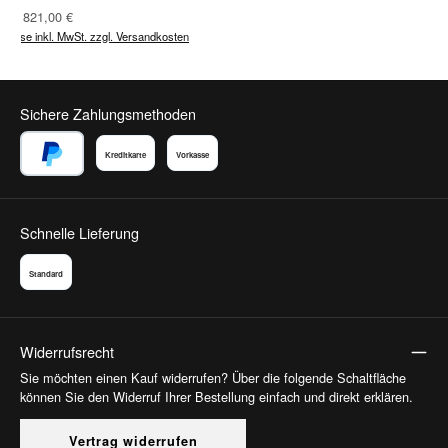
Regulärer Preis:
Ab
821,00 €
Preise inkl. MwSt. zzgl. Versandkosten
Sichere Zahlungsmethoden
Kreditkarte
Vorkasse
PayPal
Schnelle Lieferung
Standard
Widerrufsrecht
Sie möchten einen Kauf widerrufen? Über die folgende Schaltfläche
können Sie den Widerruf Ihrer Bestellung einfach und direkt erklären.
Vertrag widerrufen