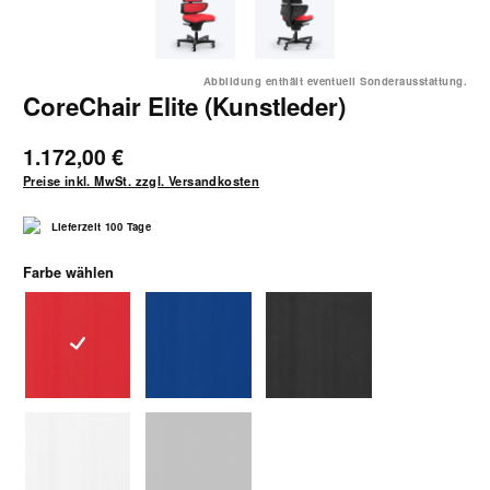
Abbildung enthält eventuell Sonderausstattung.
CoreChair Elite (Kunstleder)
1.172,00 €
Preise inkl. MwSt. zzgl. Versandkosten
Lieferzeit 100 Tage
auswählen
Farbe wählen
3243rot
3245blaugrau
3240schwarz
3244weiß
3242hellgrau
(Diese Option ist zurzeit nicht verfügbar.)