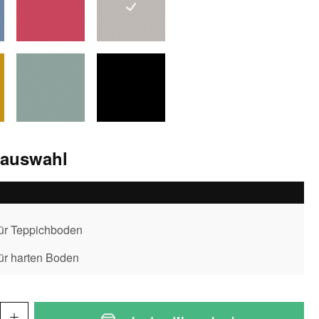
rau
korallenrot
lehmgrau
gelb
schilfgruen
schwarz
sauswahl
für Teppichboden
für harten Boden