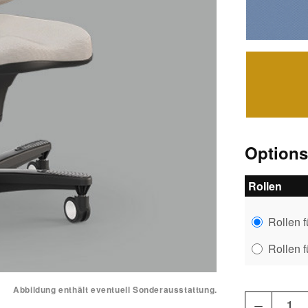
blaug
ocker
Option
Rollen
Rollen 
Rollen 
Abbildung enthält eventuell Sonderausstattung.