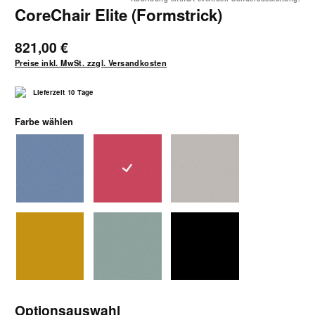
CoreChair Elite (Formstrick)
821,00 €
Preise inkl. MwSt. zzgl. Versandkosten
Lieferzeit 10 Tage
auswählen
Farbe wählen
blaugrau
korallenrot
lehmgrau
ockergelb
schilfgruen
schwarz
Optionsauswahl