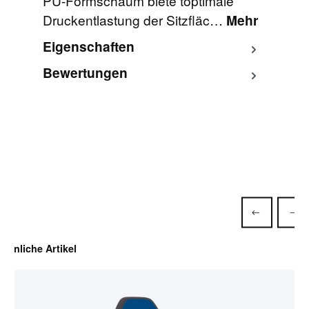
PU-Formschaum biete toptimale
Druckentlastung der Sitzfläc…
Mehr
Eigenschaften
Bewertungen
Produktgalerie überspringen
Ähnliche Artikel