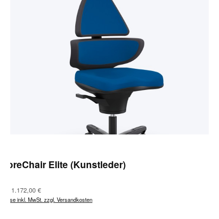
CoreChair Elite (Kunstleder)
Regulärer Preis:
Ab
1.172,00 €
Preise inkl. MwSt. zzgl. Versandkosten