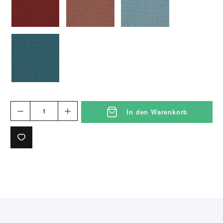
1373weinrot
1374rosé
1375blaugrau
1376petrol
In den Warenkorb