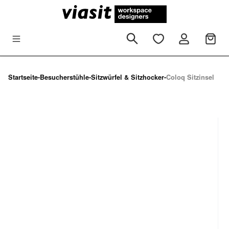
Zum Hauptinhalt springen
Startseite
-
Besucherstühle
-
Sitzwürfel & Sitzhocker
-
Coloq Sitzinsel
Bildergalerie überspringen