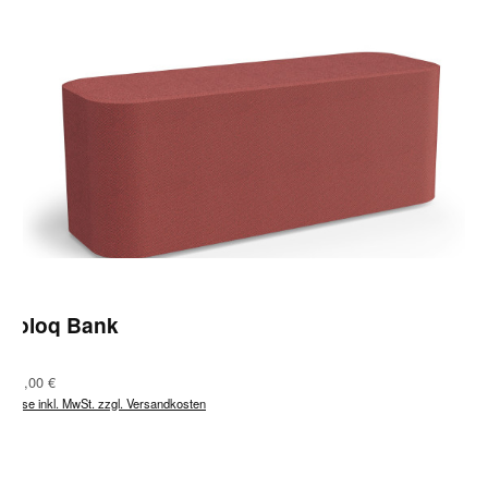
Coloq Bank
Regulärer Preis:
621,00 €
Preise inkl. MwSt. zzgl. Versandkosten