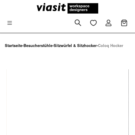
Zum Hauptinhalt springen
Startseite
-
Besucherstühle
-
Sitzwürfel & Sitzhocker
-
Coloq Hocker
Bildergalerie überspringen