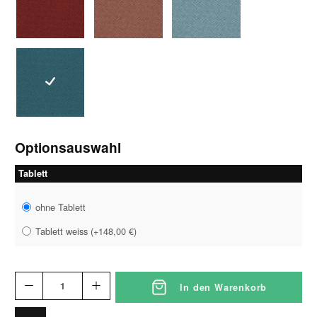
1373weinrot
1374rosé
1375blaugrau
1376petrol
Optionsauswahl
Tablett
ohne Tablett
Tablett weiss
(
+148,00 €
)
In den Warenkorb