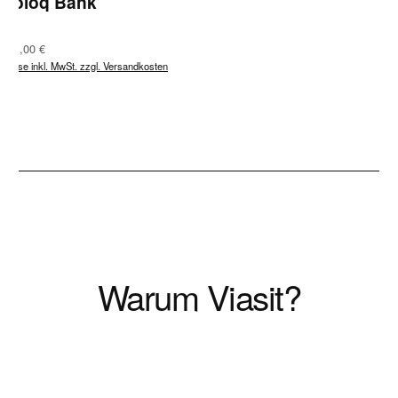
Coloq Bank
Regulärer Preis:
621,00 €
Preise inkl. MwSt. zzgl. Versandkosten
Warum Viasit?