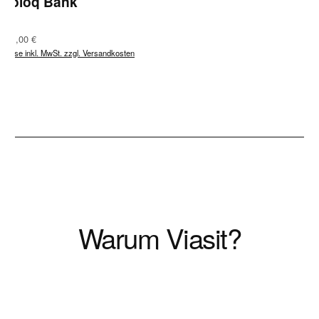
Coloq Bank
Regulärer Preis:
621,00 €
Preise inkl. MwSt. zzgl. Versandkosten
Warum Viasit?