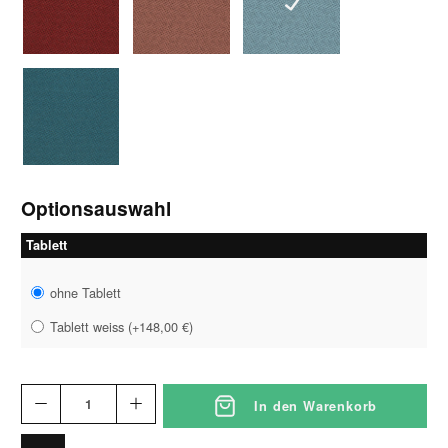
1373weinrot
1374rosé
1375blaugrau
1376petrol
Optionsauswahl
Tablett
ohne Tablett
Tablett weiss
(
+148,00 €
)
In den Warenkorb