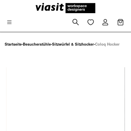
Zum Hauptinhalt springen
Startseite
-
Besucherstühle
-
Sitzwürfel & Sitzhocker
-
Coloq Hocker
Bildergalerie überspringen