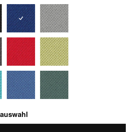
schwarz
1042 blau-schwarz
1043 grau
grau-schwarz
1047 rot
1050 hellgrün
etrol
1059 royalblau
1060 blaugrün
sauswahl