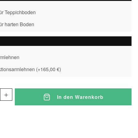
für Teppichboden
für harten Boden
rmlehnen
ktionsarmlehnen
(
+165,00 €
)
In den Warenkorb