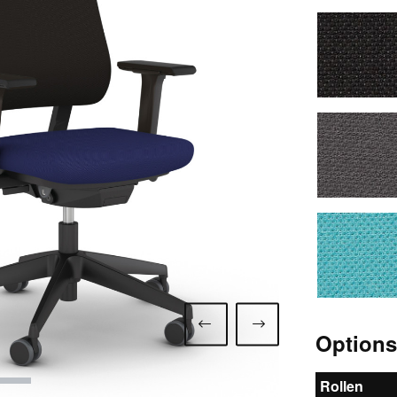
1040 
1046 
1058 p
Option
Rollen