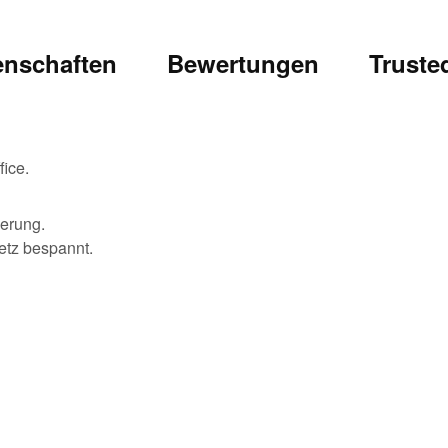
enschaften
Bewertungen
Truste
ice.
ierung.
tz bespannt.