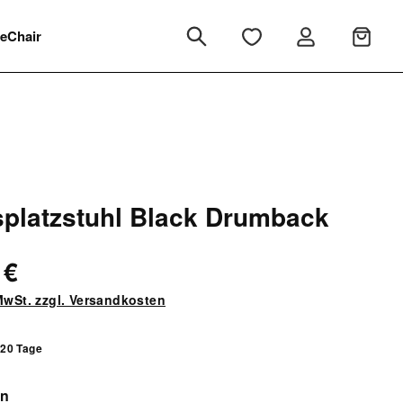
eChair
splatzstuhl Black Drumback
 €
 MwSt. zzgl. Versandkosten
 20 Tage
auswählen
en