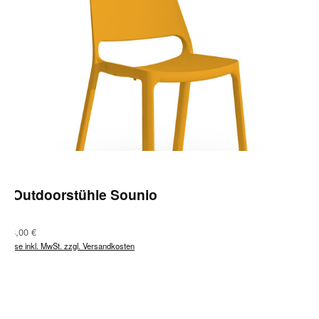
4 Outdoorstühle Sounio
Regulärer Preis:
818,00 €
Preise inkl. MwSt. zzgl. Versandkosten