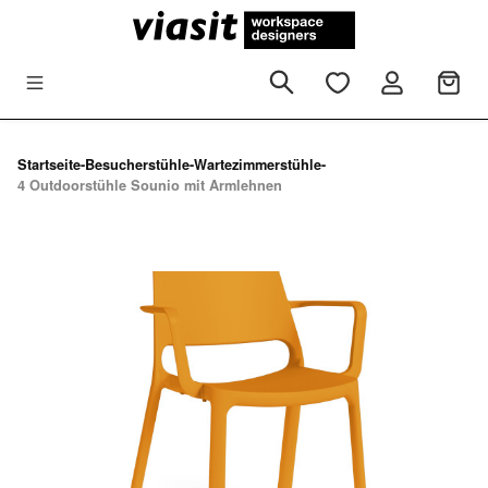
Zum Hauptinhalt springen
Startseite
-
Besucherstühle
-
Wartezimmerstühle
-
4 Outdoorstühle Sounio mit Armlehnen
Bildergalerie überspringen