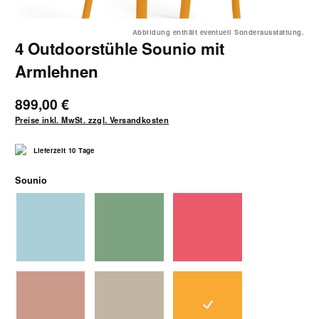
Abbildung enthält eventuell Sonderausstattung.
4 Outdoorstühle Sounio mit
Armlehnen
899,00 €
Preise inkl. MwSt. zzgl. Versandkosten
Lieferzeit 10 Tage
auswählen
Sounio
eisblau
grün
koralle
puder
sand
sonnengelb