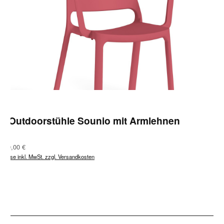
4 Outdoorstühle Sounio mit Armlehnen
Regulärer Preis:
899,00 €
Preise inkl. MwSt. zzgl. Versandkosten