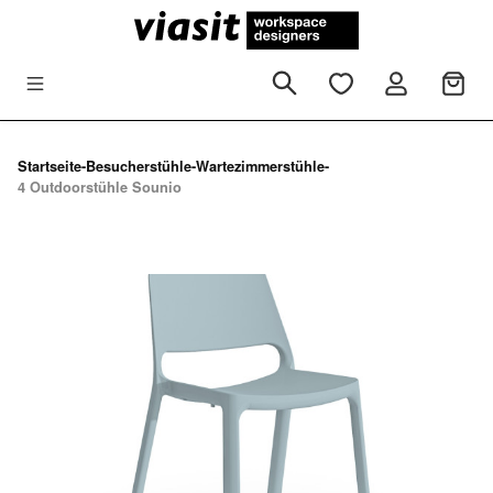
Zum Hauptinhalt springen
Startseite
-
Besucherstühle
-
Wartezimmerstühle
-
4 Outdoorstühle Sounio
Bildergalerie überspringen