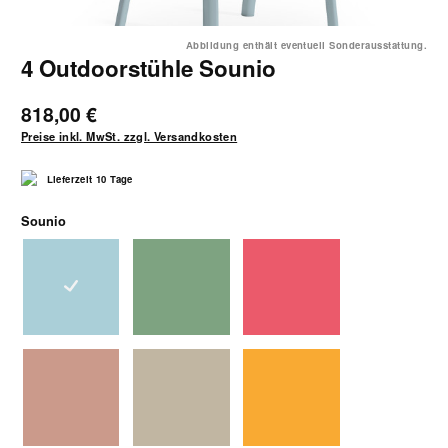
Abbildung enthält eventuell Sonderausstattung.
4 Outdoorstühle Sounio
818,00 €
Preise inkl. MwSt. zzgl. Versandkosten
Lieferzeit 10 Tage
auswählen
Sounio
eisblau
grün
koralle
puder
sand
sonnengelb